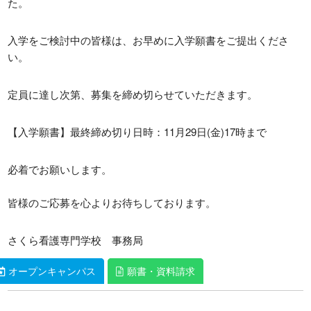
た。
〒321-0108 栃木県宇都宮市春日町16-4
TEL: 028-612-1807 / FAX: 028-612-1827
入学をご検討中の皆様は、お早めに入学願書をご提出くださ
い。
定員に達し次第、募集を締め切らせていただきます。
【入学願書】最終締め切り日時：11月29日(金)17時まで
必着でお願いします。
皆様のご応募を心よりお待ちしております。
さくら看護専門学校 事務局
オープンキャンパス
オープンキャンパス
願書・資料請求
願書・資料請求