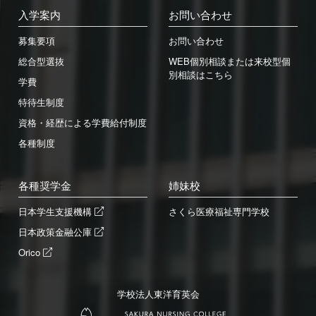
入学案内
お問い合わせ
募集要項
お問い合わせ
総合型選抜
WEB個別相談または来校型個
別相談はこちら
学費
特待生制度
資格・経歴による学費給付制度
各種制度
各種奨学金
姉妹校
日本学生支援機構
さくら医療福祉専門学校
日本政策金融公庫
Orico
学校法人東洋育英会