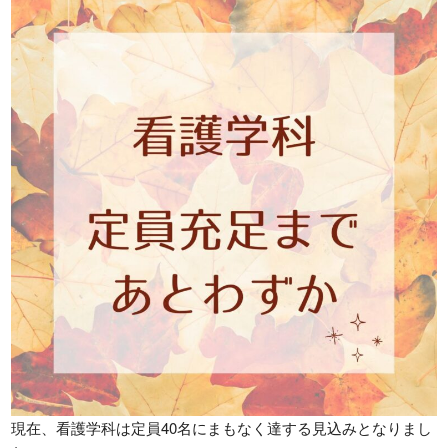
募集要項
お問い合わせ
総合型選抜
WEB個別相談または来校型個
別相談はこちら
学費
特待生制度
資格・経歴による学費給付制度
各種制度
各種奨学金
姉妹校
日本学生支援機構
さくら医療福祉専門学校
日本政策金融公庫
Orico
学校法人東洋育英会
現在、看護学科は定員40名にまもなく達する見込みとなりまし