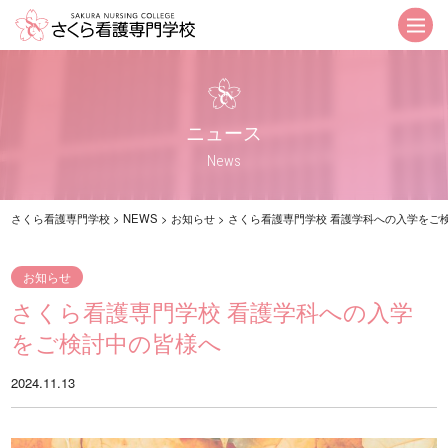
学校紹介
ニュース
さくら看護専門学校とは
ニュース一覧
看護学科の教育
お知らせ
ニュース
(アドミッションポリシーはこちら)
入試情報
News
ICT
重要なお知らせ
就職・資格取得サポート
さくら看護専門学校
>
NEWS
>
お知らせ
>
さくら看護専門学校 看護学科への入学をご
IPE授業
アクセス
お知らせ
さくら看護専門学校 看護学科への入学
学科紹介
オープンキャンパス
をご検討中の皆様へ
看護学科
オープンキャンパス
スケジュール
2024.11.13
入学案内
お問い合わせ